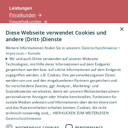
Leistungen
Privatkunden
Gewerbekunden
×
Karriere
Diese Webseite verwendet Cookies und
Unternehmen
andere (Dritt-)Dienste
Weitere Informationen finden Sie in unseren:
Datenschutzhinweise •
Standorte
Impressum •
Kontakt
Löningen-Wachtum
Wir und auch Dritte verwenden auf unserer Webseite
Technologien, mit Hilfe derer Informationen auf dem Endgerät
gespeichert werden bzw. auf solche Informationen auf dem Endgerät
zugegriffen werden, z.B. Cookies. Ihre personenbezogenen Daten
Um externe HTML-Inhalte anzuzeigen, benötigen
werden von uns und den eingebundenen Partnern gespeichert und
wir Ihre Einwilligung.
für verschiedene Zwecke, ggf. Analyse-, Marketing- und
Statistikzwecke verarbeitet, damit wir unseren Webseitenbesuchern
Weitere Informationen finden Sie in unserer
personalisierte Anzeigen oder Inhalte bereitstellen, Funktionen für
Datenschutzerklärung.
soziale Medien anbieten und Informationen über deren Interessen
und das Nutzerverhalten erhalten können. Cookies, die nicht
technisch-notwendig sind,... HIER KLICKEN ZUM WEITERLESEN
COOKIE-EINSTELLUNGEN ÖFFNEN
Datenschutzhinweise
NOTWENDIGE COOKIES
PERFORMANCE