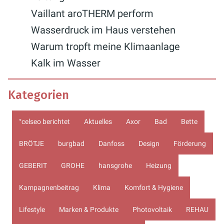
Vaillant aroTHERM perform
Wasserdruck im Haus verstehen
Warum tropft meine Klimaanlage
Kalk im Wasser
Kategorien
°celseo berichtet
Aktuelles
Axor
Bad
Bette
BRÖTJE
burgbad
Danfoss
Design
Förderung
GEBERIT
GROHE
hansgrohe
Heizung
Kampagnenbeitrag
Klima
Komfort & Hygiene
Lifestyle
Marken & Produkte
Photovoltaik
REHAU