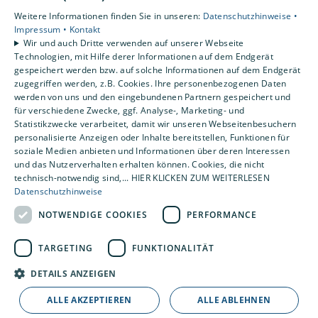
Weitere Informationen finden Sie in unseren:
Datenschutzhinweise •
Standorte
Impressum •
Kontakt
Löningen-Wachtum
Wir und auch Dritte verwenden auf unserer Webseite
Technologien, mit Hilfe derer Informationen auf dem Endgerät
gespeichert werden bzw. auf solche Informationen auf dem Endgerät
zugegriffen werden, z.B. Cookies. Ihre personenbezogenen Daten
Um externe HTML-Inhalte anzuzeigen, benötigen
werden von uns und den eingebundenen Partnern gespeichert und
wir Ihre Einwilligung.
für verschiedene Zwecke, ggf. Analyse-, Marketing- und
Statistikzwecke verarbeitet, damit wir unseren Webseitenbesuchern
Weitere Informationen finden Sie in unserer
personalisierte Anzeigen oder Inhalte bereitstellen, Funktionen für
Datenschutzerklärung.
soziale Medien anbieten und Informationen über deren Interessen
und das Nutzerverhalten erhalten können. Cookies, die nicht
technisch-notwendig sind,... HIER KLICKEN ZUM WEITERLESEN
COOKIE-EINSTELLUNGEN ÖFFNEN
Datenschutzhinweise
NOTWENDIGE COOKIES
PERFORMANCE
TARGETING
FUNKTIONALITÄT
DETAILS ANZEIGEN
ALLE AKZEPTIEREN
ALLE ABLEHNEN