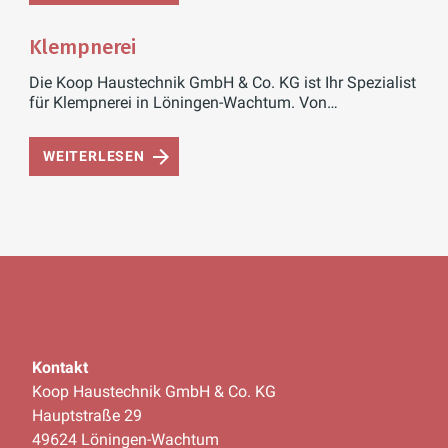
Klempnerei
Die Koop Haustechnik GmbH & Co. KG ist Ihr Spezialist
für Klempnerei in Löningen-Wachtum. Von
Dachentwässerung bis hin zu individuellen
Metallarbeiten – wir bieten maßgeschneiderte
WEITERLESEN
Lösungen für höchste Qualität.
Kontakt
Koop Haustechnik GmbH & Co. KG
Hauptstraße 29
49624 Löningen-Wachtum