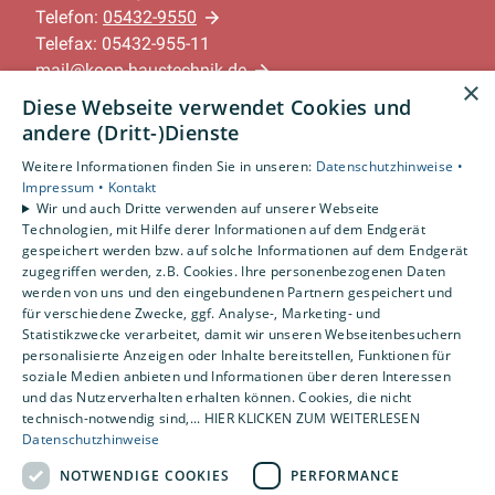
Telefon:
05432-9550
Telefax: 05432-955-11
mail@koop-haustechnik.de
×
Diese Webseite verwendet Cookies und
Unternehmen
andere (Dritt-)Dienste
AGB
Weitere Informationen finden Sie in unseren:
Datenschutzhinweise •
Datenschutz
Impressum •
Kontakt
Impressum
Wir und auch Dritte verwenden auf unserer Webseite
Barrierefreiheitserklärung
Technologien, mit Hilfe derer Informationen auf dem Endgerät
gespeichert werden bzw. auf solche Informationen auf dem Endgerät
zugegriffen werden, z.B. Cookies. Ihre personenbezogenen Daten
Leistungen
werden von uns und den eingebundenen Partnern gespeichert und
für verschiedene Zwecke, ggf. Analyse-, Marketing- und
Privatkunden
Statistikzwecke verarbeitet, damit wir unseren Webseitenbesuchern
Gewerbekunden
personalisierte Anzeigen oder Inhalte bereitstellen, Funktionen für
Karriere
soziale Medien anbieten und Informationen über deren Interessen
Unternehmen
und das Nutzerverhalten erhalten können. Cookies, die nicht
technisch-notwendig sind,... HIER KLICKEN ZUM WEITERLESEN
Datenschutzhinweise
Standorte
NOTWENDIGE COOKIES
PERFORMANCE
Löningen-Wachtum