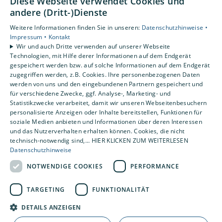
Diese Webseite verwendet Cookies und
Unternehmen
andere (Dritt-)Dienste
Weitere Informationen finden Sie in unseren:
Datenschutzhinweise •
Standorte
Impressum •
Kontakt
Löningen-Wachtum
Wir und auch Dritte verwenden auf unserer Webseite
Technologien, mit Hilfe derer Informationen auf dem Endgerät
gespeichert werden bzw. auf solche Informationen auf dem Endgerät
zugegriffen werden, z.B. Cookies. Ihre personenbezogenen Daten
Um externe HTML-Inhalte anzuzeigen, benötigen
werden von uns und den eingebundenen Partnern gespeichert und
wir Ihre Einwilligung.
für verschiedene Zwecke, ggf. Analyse-, Marketing- und
Statistikzwecke verarbeitet, damit wir unseren Webseitenbesuchern
Weitere Informationen finden Sie in unserer
personalisierte Anzeigen oder Inhalte bereitstellen, Funktionen für
Datenschutzerklärung.
soziale Medien anbieten und Informationen über deren Interessen
und das Nutzerverhalten erhalten können. Cookies, die nicht
technisch-notwendig sind,... HIER KLICKEN ZUM WEITERLESEN
COOKIE-EINSTELLUNGEN ÖFFNEN
Datenschutzhinweise
NOTWENDIGE COOKIES
PERFORMANCE
TARGETING
FUNKTIONALITÄT
DETAILS ANZEIGEN