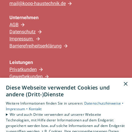
mail@koop-haustechnik.de
Unternehmen
AGB
Datenschutz
Impressum
Barrierefreiheitserklärung
Leistungen
Privatkunden
Gewerbekunden
×
Karriere
Diese Webseite verwendet Cookies und
Unternehmen
andere (Dritt-)Dienste
Weitere Informationen finden Sie in unseren:
Datenschutzhinweise •
Standorte
Impressum •
Kontakt
Löningen-Wachtum
Wir und auch Dritte verwenden auf unserer Webseite
Technologien, mit Hilfe derer Informationen auf dem Endgerät
gespeichert werden bzw. auf solche Informationen auf dem Endgerät
zugegriffen werden, z.B. Cookies. Ihre personenbezogenen Daten