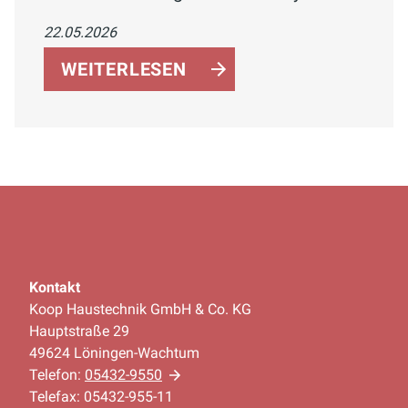
sparen Energie, verbessern die
22.05.2026
Gesundheit und bieten Komfort. Jetzt
informieren!
WEITERLESEN
Kontakt
Koop Haustechnik GmbH & Co. KG
Hauptstraße 29
49624 Löningen-Wachtum
Telefon:
05432-9550
Telefax: 05432-955-11