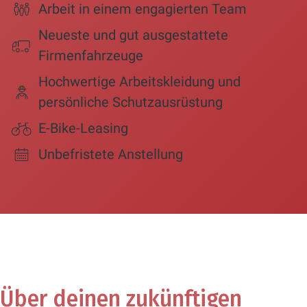
Arbeit in einem engagierten Team
Neueste und gut ausgestattete
Firmenfahrzeuge
Hochwertige Arbeitskleidung und
persönliche Schutzausrüstung
E-Bike-Leasing
Unbefristete Anstellung
Über deinen zukünftigen