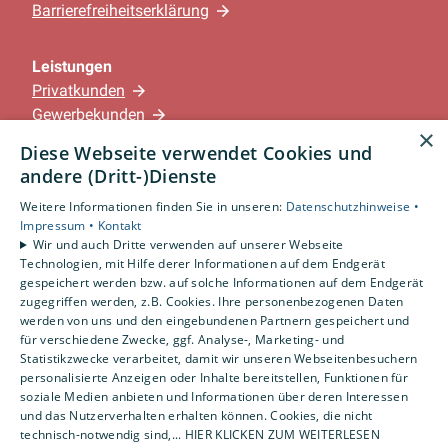
Barrierefreiheitserklärung
Leistungen
Privatkunden
Gewerbekunden
×
Karriere
Diese Webseite verwendet Cookies und
Unternehmen
andere (Dritt-)Dienste
Weitere Informationen finden Sie in unseren:
Datenschutzhinweise •
Standorte
Impressum •
Kontakt
Löningen-Wachtum
Wir und auch Dritte verwenden auf unserer Webseite
Technologien, mit Hilfe derer Informationen auf dem Endgerät
gespeichert werden bzw. auf solche Informationen auf dem Endgerät
zugegriffen werden, z.B. Cookies. Ihre personenbezogenen Daten
Um externe HTML-Inhalte anzuzeigen, benötigen
werden von uns und den eingebundenen Partnern gespeichert und
wir Ihre Einwilligung.
für verschiedene Zwecke, ggf. Analyse-, Marketing- und
Statistikzwecke verarbeitet, damit wir unseren Webseitenbesuchern
Weitere Informationen finden Sie in unserer
personalisierte Anzeigen oder Inhalte bereitstellen, Funktionen für
Datenschutzerklärung.
soziale Medien anbieten und Informationen über deren Interessen
und das Nutzerverhalten erhalten können. Cookies, die nicht
technisch-notwendig sind,... HIER KLICKEN ZUM WEITERLESEN
COOKIE-EINSTELLUNGEN ÖFFNEN