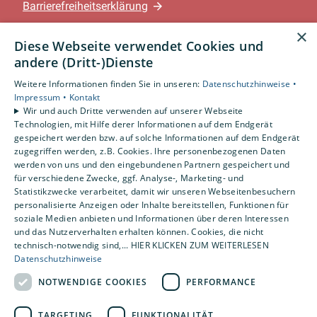
Barrierefreiheitserklärung
×
Diese Webseite verwendet Cookies und
Leistungen
andere (Dritt-)Dienste
Privatkunden
Gewerbekunden
Weitere Informationen finden Sie in unseren:
Datenschutzhinweise •
Karriere
Impressum •
Kontakt
Wir und auch Dritte verwenden auf unserer Webseite
Unternehmen
Technologien, mit Hilfe derer Informationen auf dem Endgerät
gespeichert werden bzw. auf solche Informationen auf dem Endgerät
Standorte
zugegriffen werden, z.B. Cookies. Ihre personenbezogenen Daten
Löningen-Wachtum
werden von uns und den eingebundenen Partnern gespeichert und
für verschiedene Zwecke, ggf. Analyse-, Marketing- und
Statistikzwecke verarbeitet, damit wir unseren Webseitenbesuchern
personalisierte Anzeigen oder Inhalte bereitstellen, Funktionen für
Um externe HTML-Inhalte anzuzeigen, benötigen
soziale Medien anbieten und Informationen über deren Interessen
und das Nutzerverhalten erhalten können. Cookies, die nicht
wir Ihre Einwilligung.
technisch-notwendig sind,... HIER KLICKEN ZUM WEITERLESEN
Datenschutzhinweise
Weitere Informationen finden Sie in unserer
Datenschutzerklärung.
NOTWENDIGE COOKIES
PERFORMANCE
TARGETING
FUNKTIONALITÄT
COOKIE-EINSTELLUNGEN ÖFFNEN