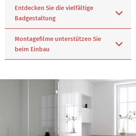
Entdecken Sie die vielfältige
Badgestaltung
Montagefilme unterstützen Sie
beim Einbau
Fugenlose Nischen sowie elegante
Duschflächen aus Mineralwerkstoff und
Pluspunkte der Badgestaltung stehen
als Inspiration in Form kurzer Clips zur
Jederzeit online abrufbar: als
Verfügung. Kurz und knapp zeigt
Unterstützung für Profis vom Fach oder
Schedel kreative Ideen für große und
als Anleitung für den couragierten
kleine Bäder. Darf es ein moderner
Semi-Profi zuhause. Schritt für Schritt
Materialmix sein oder soll das
zeigen die Videos den einfachen
Gästebad möglichst schnell und sauber
Aufbau der Schedel Produkte.