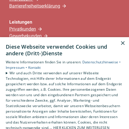
Barrierefreiheitserklärung
Leistungen
Privatkunden
Gewerbekunden
×
Karriere
Diese Webseite verwendet Cookies und
Unternehmen
andere (Dritt-)Dienste
Weitere Informationen finden Sie in unseren:
Datenschutzhinweise •
Standorte
Impressum •
Kontakt
Löningen-Wachtum
Wir und auch Dritte verwenden auf unserer Webseite
Technologien, mit Hilfe derer Informationen auf dem Endgerät
gespeichert werden bzw. auf solche Informationen auf dem Endgerät
zugegriffen werden, z.B. Cookies. Ihre personenbezogenen Daten
Um externe HTML-Inhalte anzuzeigen, benötigen
werden von uns und den eingebundenen Partnern gespeichert und
wir Ihre Einwilligung.
für verschiedene Zwecke, ggf. Analyse-, Marketing- und
Statistikzwecke verarbeitet, damit wir unseren Webseitenbesuchern
Weitere Informationen finden Sie in unserer
personalisierte Anzeigen oder Inhalte bereitstellen, Funktionen für
Datenschutzerklärung.
soziale Medien anbieten und Informationen über deren Interessen
und das Nutzerverhalten erhalten können. Cookies, die nicht
technisch-notwendig sind,... HIER KLICKEN ZUM WEITERLESEN