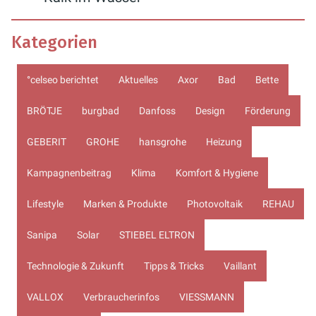
Kategorien
°celseo berichtet
Aktuelles
Axor
Bad
Bette
BRÖTJE
burgbad
Danfoss
Design
Förderung
GEBERIT
GROHE
hansgrohe
Heizung
Kampagnenbeitrag
Klima
Komfort & Hygiene
Lifestyle
Marken & Produkte
Photovoltaik
REHAU
Sanipa
Solar
STIEBEL ELTRON
Technologie & Zukunft
Tipps & Tricks
Vaillant
VALLOX
Verbraucherinfos
VIESSMANN