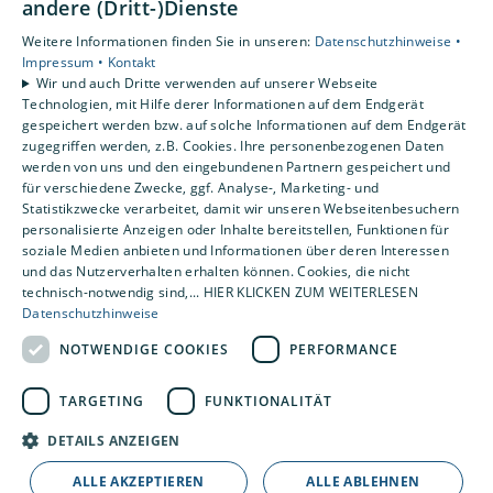
andere (Dritt-)Dienste
Weitere Informationen finden Sie in unseren:
Datenschutzhinweise •
Standorte
Impressum •
Kontakt
Löningen-Wachtum
Wir und auch Dritte verwenden auf unserer Webseite
Technologien, mit Hilfe derer Informationen auf dem Endgerät
gespeichert werden bzw. auf solche Informationen auf dem Endgerät
zugegriffen werden, z.B. Cookies. Ihre personenbezogenen Daten
Um externe HTML-Inhalte anzuzeigen, benötigen
werden von uns und den eingebundenen Partnern gespeichert und
wir Ihre Einwilligung.
für verschiedene Zwecke, ggf. Analyse-, Marketing- und
Statistikzwecke verarbeitet, damit wir unseren Webseitenbesuchern
Weitere Informationen finden Sie in unserer
personalisierte Anzeigen oder Inhalte bereitstellen, Funktionen für
Datenschutzerklärung.
soziale Medien anbieten und Informationen über deren Interessen
und das Nutzerverhalten erhalten können. Cookies, die nicht
technisch-notwendig sind,... HIER KLICKEN ZUM WEITERLESEN
COOKIE-EINSTELLUNGEN ÖFFNEN
Datenschutzhinweise
NOTWENDIGE COOKIES
PERFORMANCE
TARGETING
FUNKTIONALITÄT
DETAILS ANZEIGEN
ALLE AKZEPTIEREN
ALLE ABLEHNEN