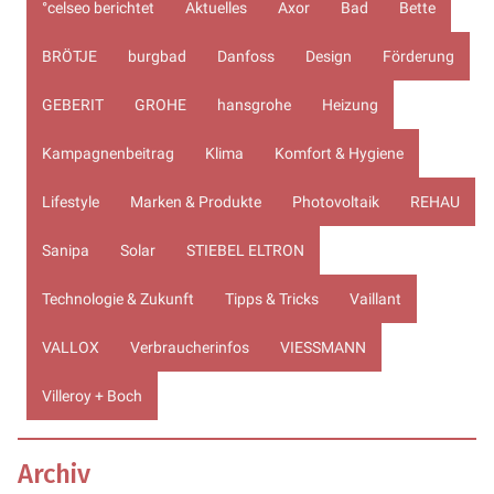
°celseo berichtet
Aktuelles
Axor
Bad
Bette
BRÖTJE
burgbad
Danfoss
Design
Förderung
GEBERIT
GROHE
hansgrohe
Heizung
Kampagnenbeitrag
Klima
Komfort & Hygiene
Lifestyle
Marken & Produkte
Photovoltaik
REHAU
Sanipa
Solar
STIEBEL ELTRON
Technologie & Zukunft
Tipps & Tricks
Vaillant
VALLOX
Verbraucherinfos
VIESSMANN
Villeroy + Boch
Archiv