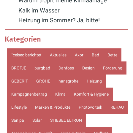
Warum tropft meine Klimaanlage
Kalk im Wasser
Heizung im Sommer? Ja, bitte!
Kategorien
°celseo berichtet
Aktuelles
Axor
Bad
Bette
BRÖTJE
burgbad
Danfoss
Design
Förderung
GEBERIT
GROHE
hansgrohe
Heizung
Kampagnenbeitrag
Klima
Komfort & Hygiene
Lifestyle
Marken & Produkte
Photovoltaik
REHAU
Sanipa
Solar
STIEBEL ELTRON