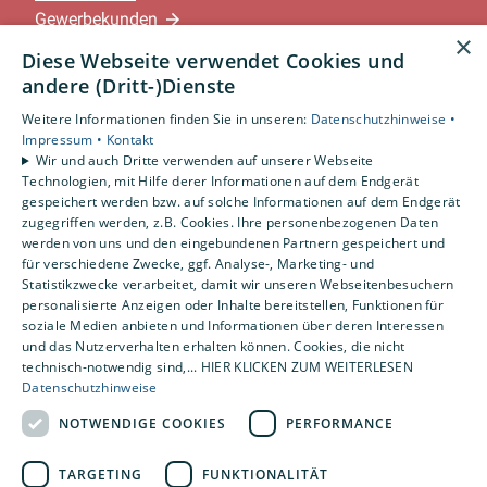
Gewerbekunden
×
Karriere
Diese Webseite verwendet Cookies und
Unternehmen
andere (Dritt-)Dienste
Weitere Informationen finden Sie in unseren:
Datenschutzhinweise •
Standorte
Impressum •
Kontakt
Löningen-Wachtum
Wir und auch Dritte verwenden auf unserer Webseite
Technologien, mit Hilfe derer Informationen auf dem Endgerät
gespeichert werden bzw. auf solche Informationen auf dem Endgerät
zugegriffen werden, z.B. Cookies. Ihre personenbezogenen Daten
Um externe HTML-Inhalte anzuzeigen, benötigen
werden von uns und den eingebundenen Partnern gespeichert und
wir Ihre Einwilligung.
für verschiedene Zwecke, ggf. Analyse-, Marketing- und
Statistikzwecke verarbeitet, damit wir unseren Webseitenbesuchern
Weitere Informationen finden Sie in unserer
personalisierte Anzeigen oder Inhalte bereitstellen, Funktionen für
Datenschutzerklärung.
soziale Medien anbieten und Informationen über deren Interessen
und das Nutzerverhalten erhalten können. Cookies, die nicht
technisch-notwendig sind,... HIER KLICKEN ZUM WEITERLESEN
COOKIE-EINSTELLUNGEN ÖFFNEN
Datenschutzhinweise
NOTWENDIGE COOKIES
PERFORMANCE
TARGETING
FUNKTIONALITÄT