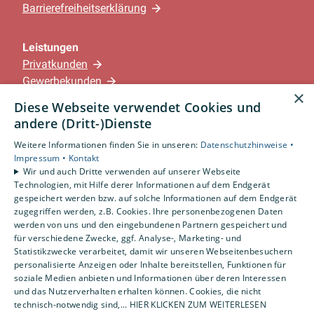
Barrierefreiheitserklärung
Leistungen
Privatkunden
Gewerbekunden
×
Karriere
Diese Webseite verwendet Cookies und
Unternehmen
andere (Dritt-)Dienste
Weitere Informationen finden Sie in unseren:
Datenschutzhinweise •
Standorte
Impressum •
Kontakt
Löningen-Wachtum
Wir und auch Dritte verwenden auf unserer Webseite
Technologien, mit Hilfe derer Informationen auf dem Endgerät
gespeichert werden bzw. auf solche Informationen auf dem Endgerät
zugegriffen werden, z.B. Cookies. Ihre personenbezogenen Daten
Um externe HTML-Inhalte anzuzeigen, benötigen
werden von uns und den eingebundenen Partnern gespeichert und
wir Ihre Einwilligung.
für verschiedene Zwecke, ggf. Analyse-, Marketing- und
Statistikzwecke verarbeitet, damit wir unseren Webseitenbesuchern
Weitere Informationen finden Sie in unserer
personalisierte Anzeigen oder Inhalte bereitstellen, Funktionen für
Datenschutzerklärung.
soziale Medien anbieten und Informationen über deren Interessen
und das Nutzerverhalten erhalten können. Cookies, die nicht
technisch-notwendig sind,... HIER KLICKEN ZUM WEITERLESEN