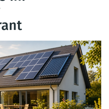
r
rant