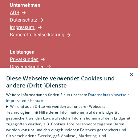
Unternehmen
AGB
Datenschutz
Impressum
Barrierefreiheitserklärung
Leistungen
Privatkunden
Gewerbekunden
×
Karriere
Diese Webseite verwendet Cookies und
Unternehmen
andere (Dritt-)Dienste
Weitere Informationen finden Sie in unseren:
Datenschutzhinweise •
Standorte
Impressum •
Kontakt
Löningen-Wachtum
Wir und auch Dritte verwenden auf unserer Webseite
Technologien, mit Hilfe derer Informationen auf dem Endgerät
gespeichert werden bzw. auf solche Informationen auf dem Endgerät
zugegriffen werden, z.B. Cookies. Ihre personenbezogenen Daten
Um externe HTML-Inhalte anzuzeigen, benötigen
werden von uns und den eingebundenen Partnern gespeichert und
wir Ihre Einwilligung.
für verschiedene Zwecke, ggf. Analyse-, Marketing- und