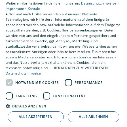
Weitere Informationen finden Sie in unseren:
Datenschutzhinweise •
Standorte
Impressum •
Kontakt
Löningen-Wachtum
Wir und auch Dritte verwenden auf unserer Webseite
Technologien, mit Hilfe derer Informationen auf dem Endgerät
gespeichert werden bzw. auf solche Informationen auf dem Endgerät
zugegriffen werden, z.B. Cookies. Ihre personenbezogenen Daten
Um externe HTML-Inhalte anzuzeigen, benötigen
werden von uns und den eingebundenen Partnern gespeichert und
wir Ihre Einwilligung.
für verschiedene Zwecke, ggf. Analyse-, Marketing- und
Statistikzwecke verarbeitet, damit wir unseren Webseitenbesuchern
Weitere Informationen finden Sie in unserer
personalisierte Anzeigen oder Inhalte bereitstellen, Funktionen für
Datenschutzerklärung.
soziale Medien anbieten und Informationen über deren Interessen
und das Nutzerverhalten erhalten können. Cookies, die nicht
technisch-notwendig sind,... HIER KLICKEN ZUM WEITERLESEN
COOKIE-EINSTELLUNGEN ÖFFNEN
Datenschutzhinweise
NOTWENDIGE COOKIES
PERFORMANCE
TARGETING
FUNKTIONALITÄT
DETAILS ANZEIGEN
ALLE AKZEPTIEREN
ALLE ABLEHNEN