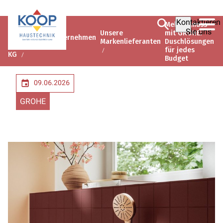
Kontaktieren
Mehr Genuss
Koop
Sie uns
Unsere
mit GROHE:
Haustechnik
Unternehmen
Markenlieferanten
Duschlösungen
GmbH & Co.
für jedes
KG
Budget
09.06.2026
GROHE