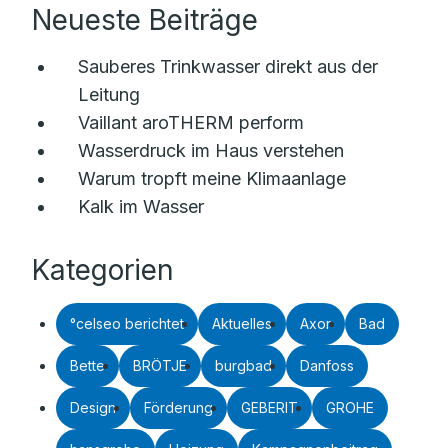
Neueste Beiträge
Sauberes Trinkwasser direkt aus der
Leitung
Vaillant aroTHERM perform
Wasserdruck im Haus verstehen
Warum tropft meine Klimaanlage
Kalk im Wasser
Kategorien
°celseo berichtet
Aktuelles
Axor
Bad
Bette
BRÖTJE
burgbad
Danfoss
Design
Förderung
GEBERIT
GROHE