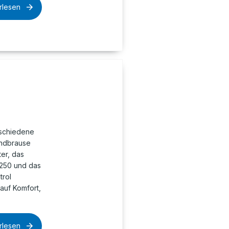
rlesen
schiedene
andbrause
ter, das
 250 und das
trol
auf Komfort,
rlesen