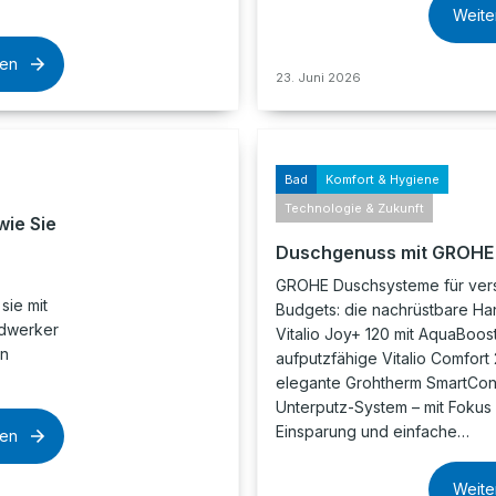
Weite
sen
23. Juni 2026
Bad
Komfort & Hygiene
Technologie & Zukunft
wie Sie
Duschgenuss mit GROHE
GROHE Duschsysteme für ver
sie mit
Budgets: die nachrüstbare H
ndwerker
Vitalio Joy+ 120 mit AquaBoos
on
aufputzfähige Vitalio Comfort
elegante Grohtherm SmartCon
Unterputz-System – mit Fokus 
Einsparung und einfache…
sen
Weite