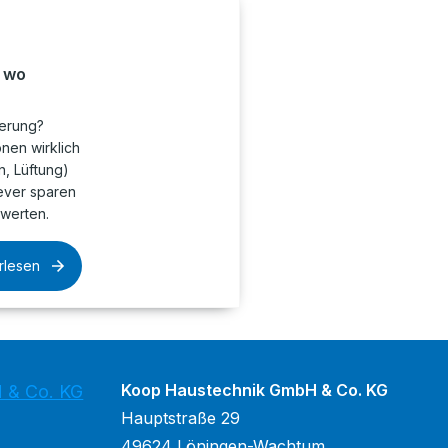
, wo
ierung?
onen wirklich
n, Lüftung)
lever sparen
twerten.
rlesen
Koop Haustechnik GmbH & Co. KG
 & Co. KG
Hauptstraße 29
49624 Löningen-Wachtum