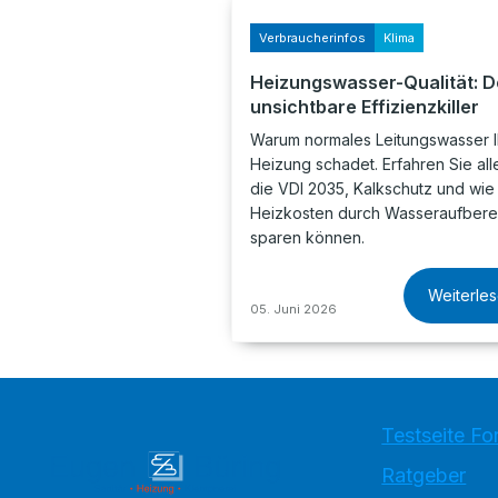
Verbraucherinfos
Klima
Heizungswasser-Qualität: D
unsichtbare Effizienzkiller
Warum normales Leitungswasser I
Heizung schadet. Erfahren Sie all
die VDI 2035, Kalkschutz und wie
Heizkosten durch Wasseraufbere
sparen können.
Weiterle
05. Juni 2026
Testseite Fo
Ratgeber