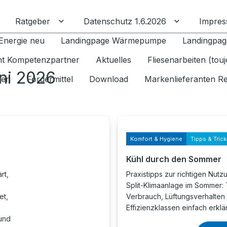
Ratgeber
Datenschutz 1.6.2026
Impre
Untermenü für Ratgeber umschalten
Untermenü f
Energie neu
Landingpage Wärmepumpe
Landingpag
ant Kompetenzpartner
Aktuelles
Fliesenarbeiten (tou
ni 2026
gen
Fördermittel
Download
Markenlieferanten R
Komfort & Hygiene
Tipps & Tric
Kühl durch den Sommer
rt,
Praxistipps zur richtigen Nutz
Split-Klimaanlage im Sommer:
et,
Verbrauch, Lüftungsverhalten
Effizienzklassen einfach erklär
 und