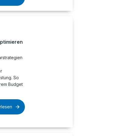
optimieren
rstrategien
r
istung. So
hrem Budget
rlesen