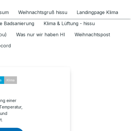
ssum
Weihnachtsgruß hissu
Landingpage Klima
ür Datenschutz 1.6.2026 umschalten
e Badsanierung
Klima & Lüftung - hissu
jou)
Was nur wir haben HI
Weihnachtspost
ecord
ks
Klima
ung einer
 Temperatur,
 und
t.