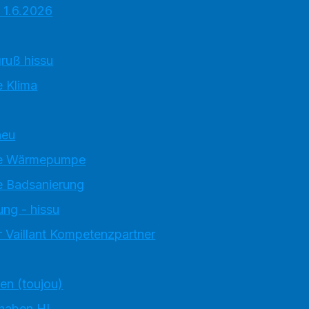
 1.6.2026
ruß hissu
 Klima
neu
e Wärmepumpe
 Badsanierung
ung - hissu
 Vaillant Kompetenzpartner
ten (toujou)
 haben HI