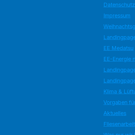
Datenschutz
Impressum
Weihnachtsg
Landingpage
EE Medatsu
EE-Energie 
Landingpag
Landingpage
Klima & Lüft
Vorgaben für
Aktuelles
Fliesenarbei
Was nur wir