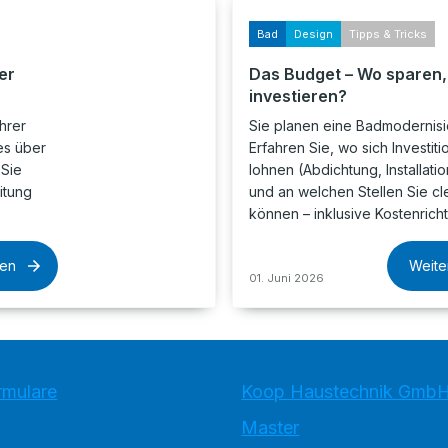
Bad
Design
Tipps & Tricks
er
Das Budget – Wo sparen
investieren?
hrer
Sie planen eine Badmodernis
es über
Erfahren Sie, wo sich Investiti
 Sie
lohnen (Abdichtung, Installatio
itung
und an welchen Stellen Sie c
können – inklusive Kostenrich
sen
Weite
01. Juni 2026
rmulare
Koop Haustechnik GmbH
Master