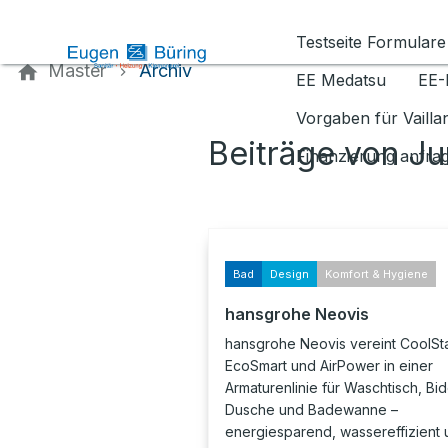
Kontaktieren Sie uns
Testseite Formulare
Master
Archiv
EE Medatsu
EE-
Vorgaben für Vaill
Beiträge von Ju
Finanzierung anfra
Bad
Design
Komfort & Hygiene
hansgrohe Neovis
hansgrohe Neovis vereint CoolSta
EcoSmart und AirPower in einer
Armaturenlinie für Waschtisch, Bid
Dusche und Badewanne –
energiesparend, wassereffizient