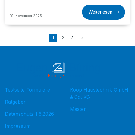
Weiterlesen
19. November 2025
1
2
3
Testseite Formulare
Koop Haustechnik GmbH
& Co. KG
Ratgeber
Master
Datenschutz 1.6.2026
Impressum