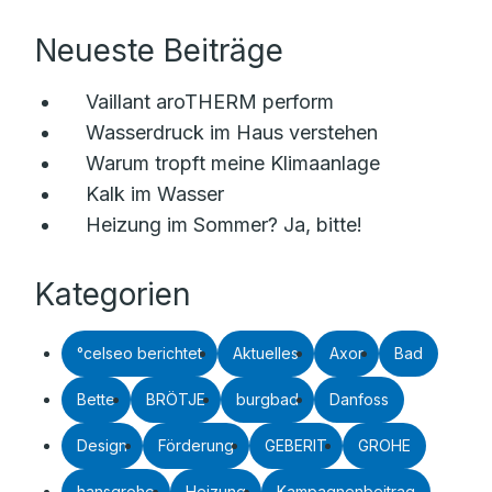
Neueste Beiträge
Vaillant aroTHERM perform
Wasserdruck im Haus verstehen
Warum tropft meine Klimaanlage
Kalk im Wasser
Heizung im Sommer? Ja, bitte!
Kategorien
°celseo berichtet
Aktuelles
Axor
Bad
Bette
BRÖTJE
burgbad
Danfoss
Design
Förderung
GEBERIT
GROHE
hansgrohe
Heizung
Kampagnenbeitrag