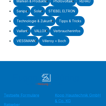
Marken & Produkte
Photovoltaik
REHAU
Sanipa
Solar
STIEBEL ELTRON
Technologie & Zukunft
Tipps & Tricks
Vaillant
VALLOX
Verbraucherinfos
VIESSMANN
Villeroy + Boch
Testseite Formulare
Koop Haustechnik GmbH
& Co. KG
Ratgeber