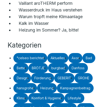
Vaillant aroTHERM perform
Wasserdruck im Haus verstehen
Warum tropft meine Klimaanlage
Kalk im Wasser
Heizung im Sommer? Ja, bitte!
Kategorien
°celseo berichtet
Aktuelles
Axor
Bad
Bette
BRÖTJE
burgbad
Danfoss
Design
Förderung
GEBERIT
GROHE
hansgrohe
Heizung
Kampagnenbeitrag
Klima
Komfort & Hygiene
Lifestyle