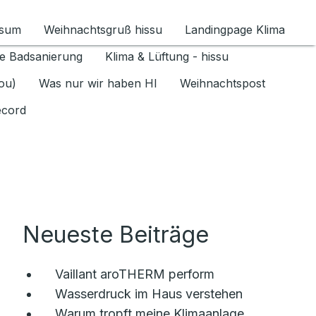
ssum
Weihnachtsgruß hissu
Landingpage Klima
ür Datenschutz 1.6.2026 umschalten
e Badsanierung
Klima & Lüftung - hissu
jou)
Was nur wir haben HI
Weihnachtspost
ecord
Neueste Beiträge
Vaillant aroTHERM perform
Wasserdruck im Haus verstehen
Warum tropft meine Klimaanlage