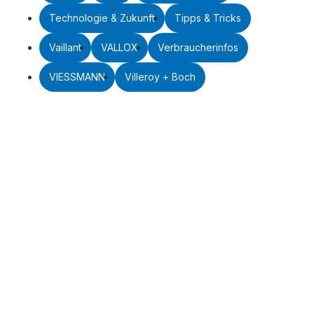
Technologie & Zukunft
Tipps & Tricks
Vaillant
VALLOX
Verbraucherinfos
VIESSMANN
Villeroy + Boch