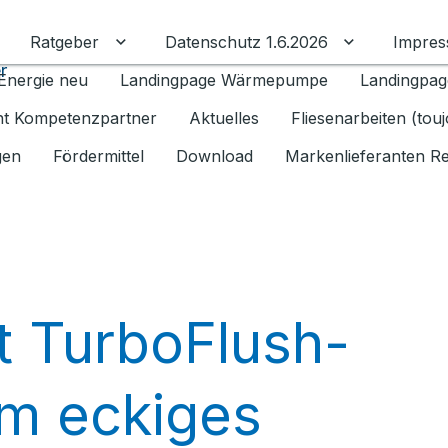
Ratgeber
Datenschutz 1.6.2026
Impre
Untermenü für Ratgeber umschalten
Untermenü f
r
Energie neu
Landingpage Wärmepumpe
Landingpag
ant Kompetenzpartner
Aktuelles
Fliesenarbeiten (tou
gen
Fördermittel
Download
Markenlieferanten R
t TurboFlush-
m eckiges