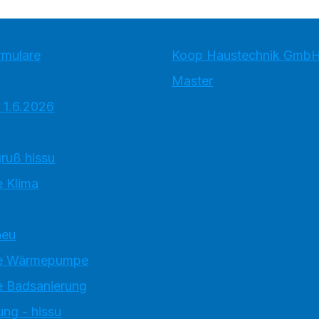
rmulare
Koop Haustechnik GmbH
Master
 1.6.2026
ruß hissu
 Klima
neu
e Wärmepumpe
 Badsanierung
ung - hissu