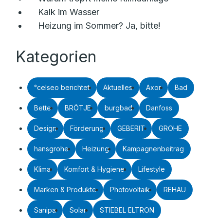
Kalk im Wasser
Heizung im Sommer? Ja, bitte!
Kategorien
°celseo berichtet
Aktuelles
Axor
Bad
Bette
BRÖTJE
burgbad
Danfoss
Design
Förderung
GEBERIT
GROHE
hansgrohe
Heizung
Kampagnenbeitrag
Klima
Komfort & Hygiene
Lifestyle
Marken & Produkte
Photovoltaik
REHAU
Sanipa
Solar
STIEBEL ELTRON