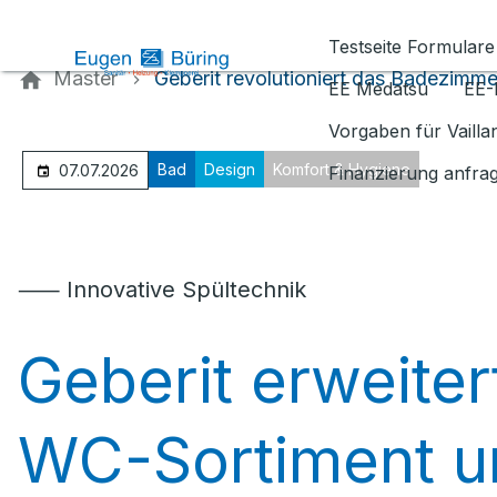
Kontaktieren Sie uns
Testseite Formulare
Master
Geberit revolutioniert das Badezimme
EE Medatsu
EE-
Vorgaben für Vaill
Bad
Design
Komfort & Hygiene
07.07.2026
Finanzierung anfra
⸺ Innovative Spültechnik
Geberit erweiter
WC-Sortiment u