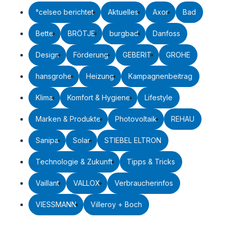
°celseo berichtet
Aktuelles
Axor
Bad
Bette
BRÖTJE
burgbad
Danfoss
Design
Förderung
GEBERIT
GROHE
hansgrohe
Heizung
Kampagnenbeitrag
Klima
Komfort & Hygiene
Lifestyle
Marken & Produkte
Photovoltaik
REHAU
Sanipa
Solar
STIEBEL ELTRON
Technologie & Zukunft
Tipps & Tricks
Vaillant
VALLOX
Verbraucherinfos
VIESSMANN
Villeroy + Boch