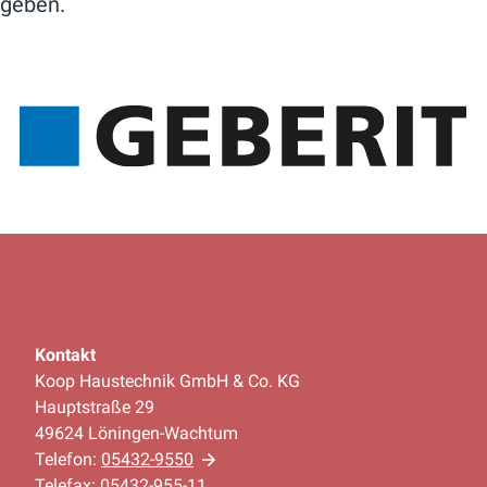
geben.
Kontakt
Koop Haustechnik GmbH & Co. KG
Hauptstraße 29
49624 Löningen-Wachtum
Telefon:
05432-9550
Telefax: 05432-955-11