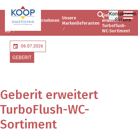
Kontaktieren
Koop
Geberit
Unsere
Sie uns
Haustechnik
Unternehmen
erweitert
Markenlieferanten
GmbH & Co.
TurboFlush-
KG
WC-Sortiment
06.07.2026
GEBERIT
Geberit erweitert
TurboFlush-WC-
Sortiment