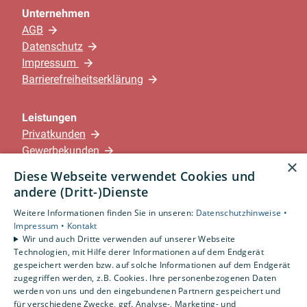
Unternehmen
AGB
Datenschutz
Impressum
Barrierefreiheitserklärung
Leistungen
Privatkunden
Gewerbekunden
×
Karriere
Diese Webseite verwendet Cookies und
Unternehmen
andere (Dritt-)Dienste
Weitere Informationen finden Sie in unseren:
Datenschutzhinweise •
Standorte
Impressum •
Kontakt
Löningen-Wachtum
Wir und auch Dritte verwenden auf unserer Webseite
Technologien, mit Hilfe derer Informationen auf dem Endgerät
gespeichert werden bzw. auf solche Informationen auf dem Endgerät
zugegriffen werden, z.B. Cookies. Ihre personenbezogenen Daten
Um externe HTML-Inhalte anzuzeigen, benötigen
werden von uns und den eingebundenen Partnern gespeichert und
wir Ihre Einwilligung.
für verschiedene Zwecke, ggf. Analyse-, Marketing- und