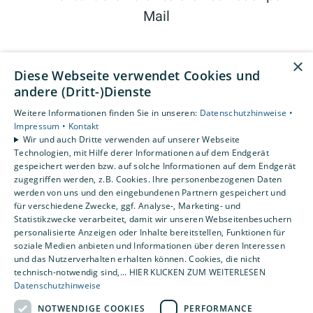
Mail
×
Diese Webseite verwendet Cookies und
andere (Dritt-)Dienste
Weitere Informationen finden Sie in unseren:
Datenschutzhinweise •
Impressum •
Kontakt
Wir und auch Dritte verwenden auf unserer Webseite
Technologien, mit Hilfe derer Informationen auf dem Endgerät
gespeichert werden bzw. auf solche Informationen auf dem Endgerät
zugegriffen werden, z.B. Cookies. Ihre personenbezogenen Daten
werden von uns und den eingebundenen Partnern gespeichert und
für verschiedene Zwecke, ggf. Analyse-, Marketing- und
Statistikzwecke verarbeitet, damit wir unseren Webseitenbesuchern
personalisierte Anzeigen oder Inhalte bereitstellen, Funktionen für
2. Bei einem Gespräch vor Ort lernen wir uns
soziale Medien anbieten und Informationen über deren Interessen
und das Nutzerverhalten erhalten können. Cookies, die nicht
kennen
technisch-notwendig sind,... HIER KLICKEN ZUM WEITERLESEN
Datenschutzhinweise
NOTWENDIGE COOKIES
PERFORMANCE