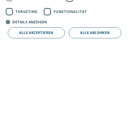
TARGETING
FUNKTIONALITÄT
DETAILS ANZEIGEN
ALLE AKZEPTIEREN
ALLE ABLEHNEN
3. Wenn für beide Seiten alles passt... herzlich
willkommen im Team!
In der Zwischenzeit kannst du dich hier über
unsere Firma, Mitarbeiter und Firmenevents